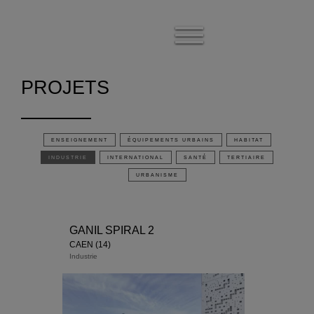
modal-check
Afficher
le
menu
PROJETS
ENSEIGNEMENT
ÉQUIPEMENTS URBAINS
HABITAT
INDUSTRIE
INTERNATIONAL
SANTÉ
TERTIAIRE
URBANISME
GANIL SPIRAL 2
CAEN (14)
Industrie