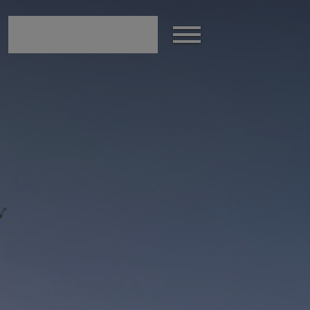
modal-check
Afficher
le
menu