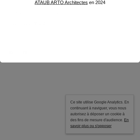
ATAUB ARTO Architectes
en 2024
HOPITAL DE VERNEUIL-SUR-AVRE
article Hôpital Magazine
Tous droits réservés © ATAUB Architectes
Mentions légales
Ce site utilise Google Analytics. En
continuant à naviguer, vous nous
autorisez à déposer un cookie à
des fins de mesure d'audience.
En
savoir plus ou s'opposer