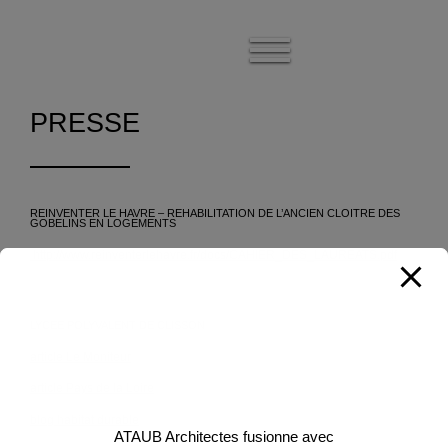
modal-check
Afficher
le
menu
PRESSE
REINVENTER LE HAVRE – REHABILITATION DE L’ANCIEN CLOITRE DES
GOBELINS EN LOGEMENTS
http://www.reinventerlehavre.fr/docs/CAHIER_DES_LAUREATS.pdf
LYCEE POLYVALENT DE CLISSON
article Le Moniteur
article Pays de la Loire
blog habitat durable
ATAUB Architectes fusionne avec