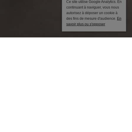
Ce site utilise Google Analytics. En
continuant à naviguer, vous nous
autorisez à déposer un cookie à
des fins de mesure d'audience.
En
savoir plus ou s'opposer
PAGNE