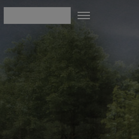
modal-check
Afficher
le
menu