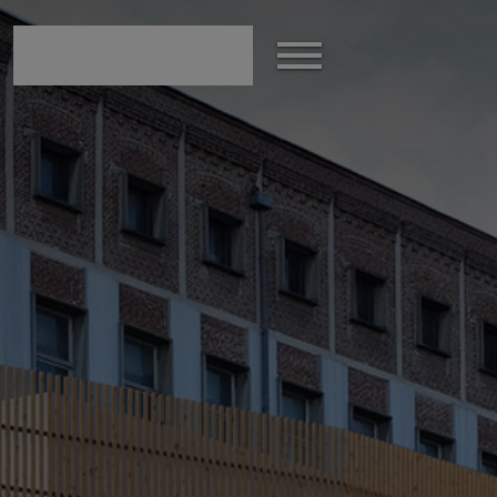
modal-check
Afficher
le
menu