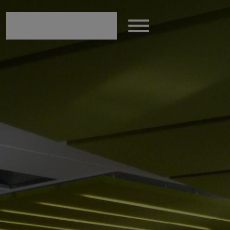
modal-check
Afficher
le
menu