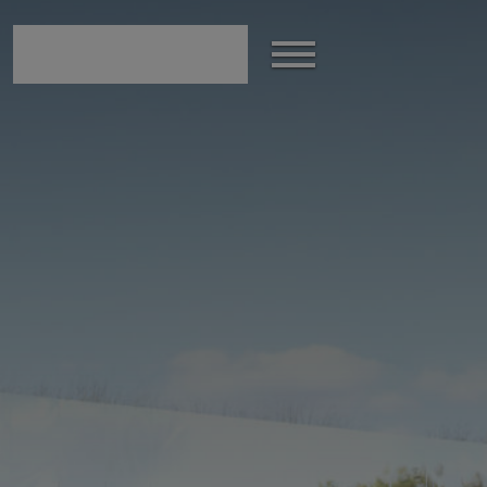
modal-check
Afficher
le
menu