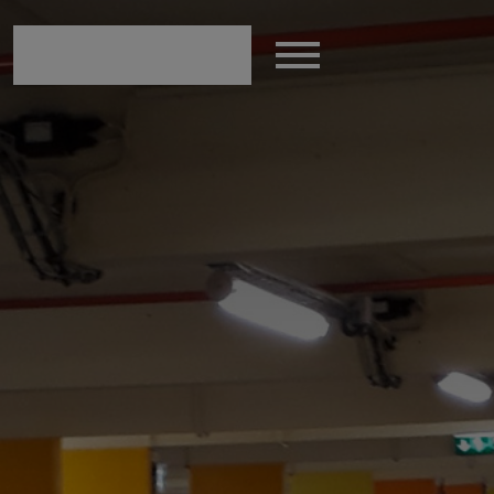
modal-check
Afficher
le
menu