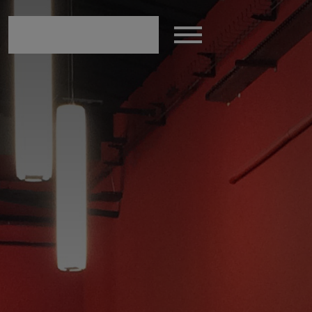
modal-check
Afficher
le
menu