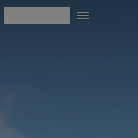
modal-check
Afficher
le
menu