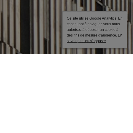
Ce site utilise Google Analytics. En
continuant à naviguer, vous nous
autorisez à déposer un cookie à
des fins de mesure d'audience.
En
savoir plus ou s'opposer