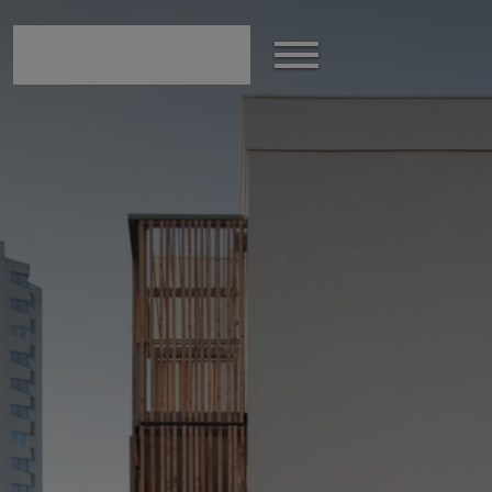
modal-check
Afficher
le
menu