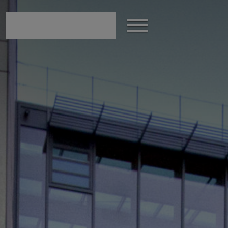
modal-check
Show
the
menu