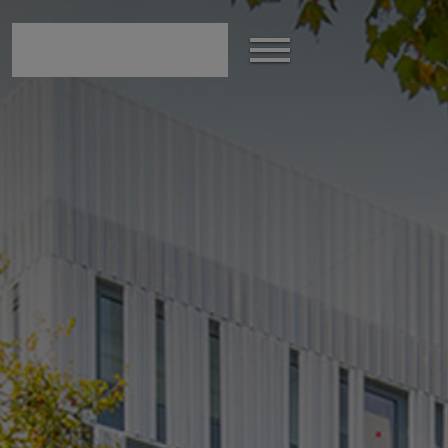
modal-check
Show
the
menu