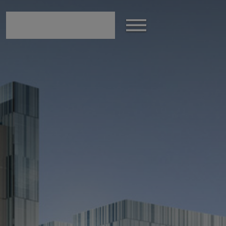
modal-check
Show
the
menu